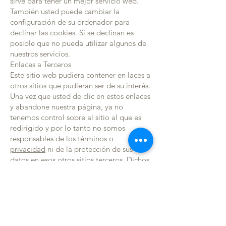
sirve para tener un mejor servicio web.
También usted puede cambiar la
configuración de su ordenador para
declinar las cookies. Si se declinan es
posible que no pueda utilizar algunos de
nuestros servicios.
Enlaces a Terceros
Este sitio web pudiera contener en laces a
otros sitios que pudieran ser de su interés.
Una vez que usted de clic en estos enlaces
y abandone nuestra página, ya no
tenemos control sobre al sitio al que es
redirigido y por lo tanto no somos
responsables de los
términos o
privacidad
ni de la protección de sus
datos en esos otros sitios terceros. Dichos
sitios están sujetos a sus propias políticas
de privacidad por lo cual es
recomendable que los consulte para
confirmar que usted está de acuerdo con
estas.
Control de su información personal