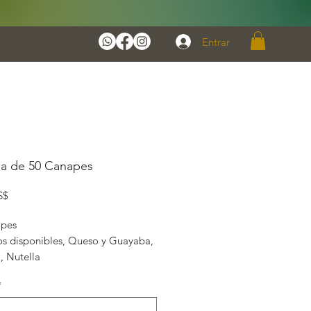
Entrar
a de 50 Canapes
Precio
S$
apes
nos disponibles, Queso y Guayaba,
a, Nutella
*
e referencia para tamaño, algunos
entes pueden variar por