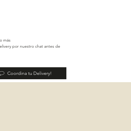
 o más
ivery por nuestro chat antes de
Coordina tu Delivery!