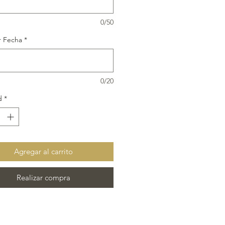
da o inventario.
0/50
 Fecha
*
0/20
d
*
Agregar al carrito
Realizar compra