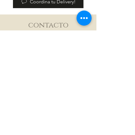
Coordina tu Delivery!
por nuestro chat antes de completar
la compra.
contacto
Tel:
939-902-5743
/
dolceeventspr@gmail.com
Pickup:
Ave. La Fuente
Carr. #2 Toa Baja, Puerto Rico
HORARIO DE ATENCIÓ
9:00am-6:00pm
​ÚNETE A NUESTRA LISTA DE CORREO
Suscribirse ahora