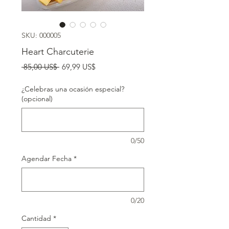
SKU: 000005
Heart Charcuterie
Precio
Precio
 85,00 US$ 
69,99 US$
de
oferta
¿Celebras una ocasión especial?
(opcional)
0/50
Agendar Fecha
*
0/20
Cantidad
*