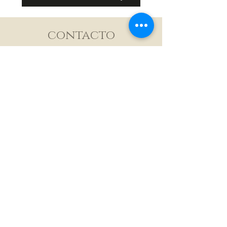
por nuestro chat antes de completar
la compra.
contacto
Tel:
939-902-5743
/
dolceeventspr@gmail.com
Pickup:
Ave. La Fuente
Carr. #2 Toa Baja, Puerto Rico
HORARIO DE ATENCIÓ
9:00am-6:00pm
​ÚNETE A NUESTRA LISTA DE CORREO
Suscribirse ahora