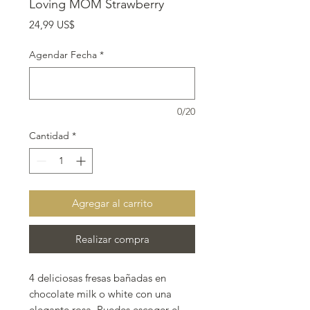
Loving MOM Strawberry
Precio
24,99 US$
Agendar Fecha
*
0/20
Cantidad
*
Agregar al carrito
Realizar compra
4 deliciosas fresas bañadas en
chocolate milk o white con una
elegante rosa. Puedes escoger el