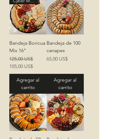
Cyber Monday
Bandeja Boricua
Bandeja de 100
Mix 16"
canapes
Precio
Precio de oferta
Precio
125,00 US$
65,00 US$
105,00 US$
Agregar al
Agregar al
carrito
carrito