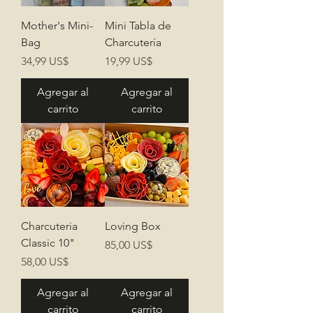
Mother's Mini-
Mini Tabla de
Bag
Charcutería
Precio
Precio
34,99 US$
19,99 US$
Agregar al
Agregar al
carrito
carrito
Charcuteria
Loving Box
Classic 10"
Precio
85,00 US$
Precio
58,00 US$
Agregar al
Agregar al
carrito
carrito