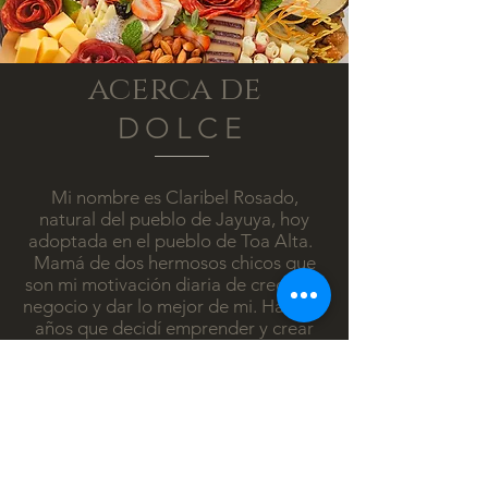
acerca de
DOLCE
Mi nombre es Claribel Rosado,
natural del pueblo de Jayuya, hoy
adoptada en el pueblo de Toa Alta.
Mamá de dos hermosos chicos que
son mi motivación diaria de crecer mi
negocio y dar lo mejor de mi. Hace 15
años que decidí emprender y crear
para ustedes, de la repostería hace 4
años dimos el salto a la charcutería y
las mesas para eventos con Dolce. Un
fascinante mundo que me apasiona
porque me permite crear arte en
tablas. Los detalles, la calidad, el
buen gusto y la presentación siempre