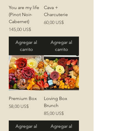
You are my life
Cava +
(Pinot Noir-
Charcuterie
Cabernet)
Precio
60,00 US$
Precio
145,00 US$
Agregar al
Agregar al
carrito
carrito
Premium Box
Loving Box
Brunch
Precio
58,00 US$
Precio
85,00 US$
Agregar al
Agregar al