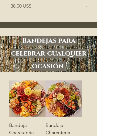
Precio
Precio
Precio de oferta
38,00 US$
45,00 US$
Bandejas para
celebrar cualquier
ocasión
Bandeja
Bandeja
Charcuteria
Charcuteria