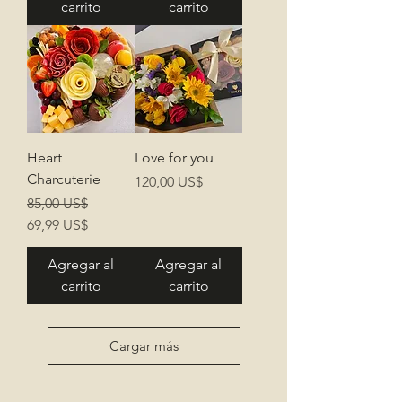
carrito
carrito
Heart
Love for you
Charcuterie
Precio
120,00 US$
Precio
Precio de oferta
85,00 US$
69,99 US$
Agregar al
Agregar al
carrito
carrito
Cargar más