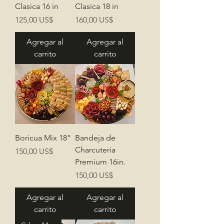
Clasica 16 in
Clasica 18 in
Precio
Precio
125,00 US$
160,00 US$
Agregar al
Agregar al
carrito
carrito
Boricua Mix 18"
Bandeja de
Charcuteria
Precio
150,00 US$
Premium 16in.
Precio
150,00 US$
Agregar al
Agregar al
carrito
carrito