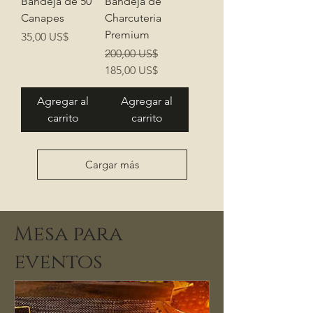
Bandeja de 50
Bandeja de
Canapes
Charcuteria
Premium
Precio
35,00 US$
Precio
Precio de oferta
200,00 US$
185,00 US$
Agregar al
Agregar al
carrito
carrito
Cargar más
Mesa para
eventos