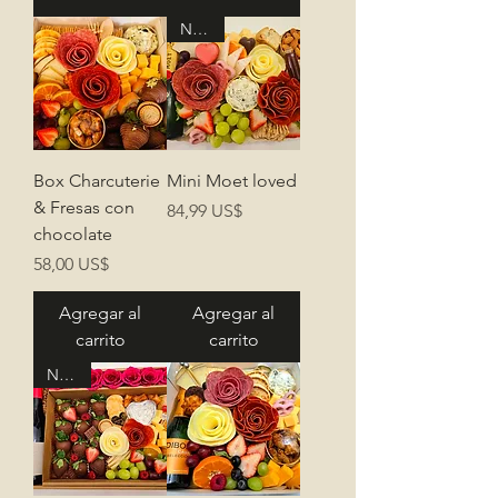
Nuevo
Box Charcuterie
Mini Moet loved
& Fresas con
Precio
84,99 US$
chocolate
Precio
58,00 US$
Agregar al
Agregar al
carrito
carrito
Nuevo